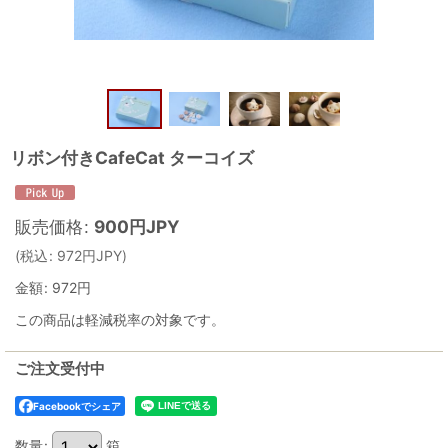
リボン付きCafeCat ターコイズ
販売価格
:
900
円JPY
(
税込
:
972
円JPY
)
金額
:
972円
この商品は軽減税率の対象です。
ご注文受付中
Facebookでシェア
数量
:
箱