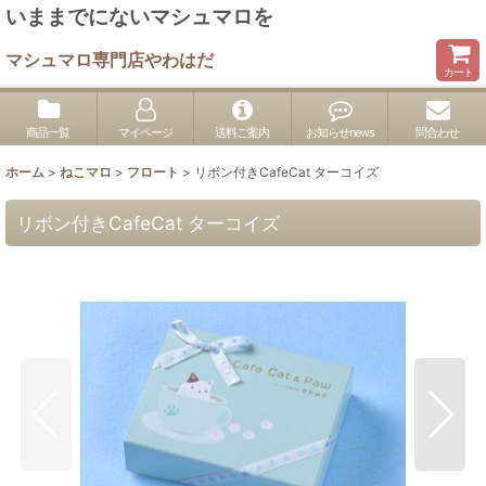
いままでにないマシュマロを
マシュマロ専門店やわはだ
カート
商品一覧
マイページ
送料ご案内
お知らせnews
問合わせ
ホーム
>
ねこマロ
>
フロート
>
リボン付きCafeCat ターコイズ
リボン付きCafeCat ターコイズ