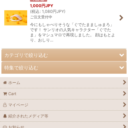
1,000
円JPY
(
税込
:
1,080
円JPY
)
ご注文受付中
今にもしゃべりそうな「ぐでたまましゅまろ」
です！ サンリオの人気キャラクター「ぐでた
ま」をマシュマロで再現しました。 顔はもとよ
り、おしり…
カテゴリで絞り込む
特集で絞り込む
ねこマロ
ホーム
Marshmallow INU
ギフト
Cart
キャラクター
新商品
マイページ
コラボレーション
ECONECO
紹介されたメディア等
グッズ・etc
お知らせ