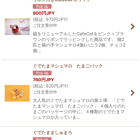
900
円JPY
(
税込
:
972
円JPY
)
ご注文受付中
箱をリニューアルしたCafeCatをピンク＋ブラ
ウンのリボンでラッピングした商品です。 猫2
匹と猫の手マシュマロ4個(バニラ2個、チョコ2
個…
ぐでたまマシュマロ たまごパック
760
円JPY
(
税込
:
820
円JPY
)
ご注文受付中
大人気のぐでたまマシュマロの第２弾、「ぐで
たまマシュマロ たまごパック」 ４個入りのた
まごのパッケージの中に、４種類のぐでたまマ
シュマロが入っていま…
ぐでたまましゅまろ