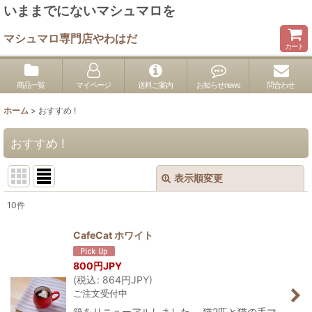
いままでにないマシュマロを
マシュマロ専門店やわはだ
カート
商品一覧
マイページ
送料ご案内
お知らせnews
問合わせ
ホーム
>
おすすめ !
おすすめ !
表示順変更
閉じる
10
件
表示数
:
CafeCat ホワイト
並び順
:
800
円JPY
(
税込
:
864
円JPY
)
ご注文受付中
絞り込む
箱をリニューアルしました。 猫2匹と猫の手マ