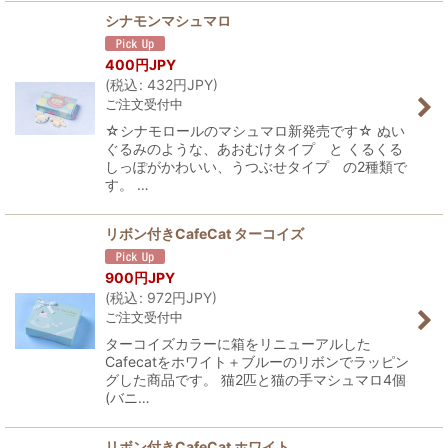
シナモンマシュマロ
400
円JPY
(
税込
:
432
円JPY
)
ご注文受付中
☆シナモロールのマシュマロ新発売です☆ ぬい
ぐるみのような、あおむけタイプ と くるくる
しっぽがかわいい、うつぶせタイプ の2種類で
す。 …
リボン付きCafeCat ターコイズ
900
円JPY
(
税込
:
972
円JPY
)
ご注文受付中
ターコイズカラーに箱をリニューアルした
Cafecatをホワイト＋ブルーのリボンでラッピン
グした商品です。 猫2匹と猫の手マシュマロ4個
(バニ…
リボン付きCafeCat ホワイト