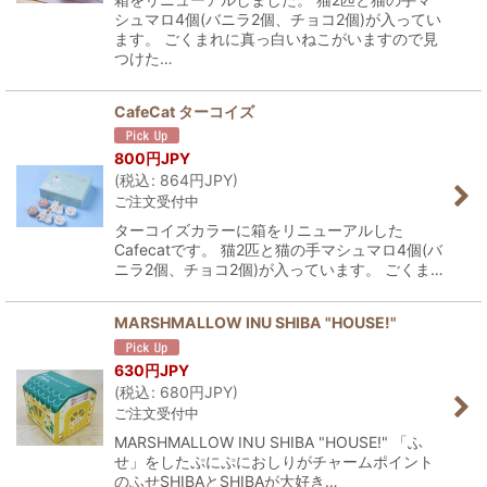
シュマロ4個(バニラ2個、チョコ2個)が入ってい
ます。 ごくまれに真っ白いねこがいますので見
つけた…
CafeCat ターコイズ
800
円JPY
(
税込
:
864
円JPY
)
ご注文受付中
ターコイズカラーに箱をリニューアルした
Cafecatです。 猫2匹と猫の手マシュマロ4個(バ
ニラ2個、チョコ2個)が入っています。 ごくま…
MARSHMALLOW INU SHIBA "HOUSE!"
630
円JPY
(
税込
:
680
円JPY
)
ご注文受付中
MARSHMALLOW INU SHIBA "HOUSE!" 「ふ
せ」をしたぷにぷにおしりがチャームポイント
のふせSHIBAとSHIBAが大好き…