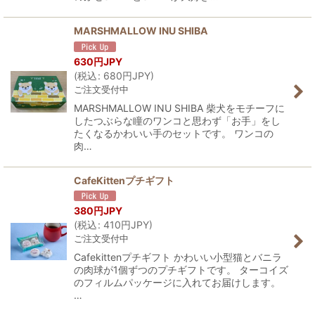
MARSHMALLOW INU SHIBA
630
円JPY
(
税込
:
680
円JPY
)
ご注文受付中
MARSHMALLOW INU SHIBA 柴犬をモチーフに
したつぶらな瞳のワンコと思わず「お手」をし
たくなるかわいい手のセットです。 ワンコの
肉…
CafeKittenプチギフト
380
円JPY
(
税込
:
410
円JPY
)
ご注文受付中
Cafekittenプチギフト かわいい小型猫とバニラ
の肉球が1個ずつのプチギフトです。 ターコイズ
のフィルムパッケージに入れてお届けします。
…