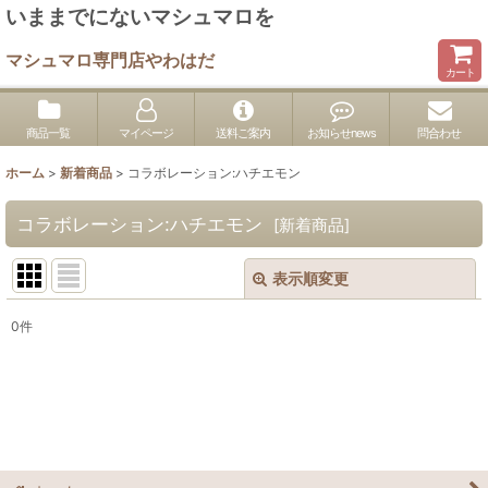
いままでにないマシュマロを
マシュマロ専門店やわはだ
カート
商品一覧
マイページ
送料ご案内
お知らせnews
問合わせ
ホーム
>
新着商品
>
コラボレーション:ハチエモン
コラボレーション:ハチエモン
[
新着商品
]
表示順変更
閉じる
0
件
表示数
:
並び順
:
絞り込む