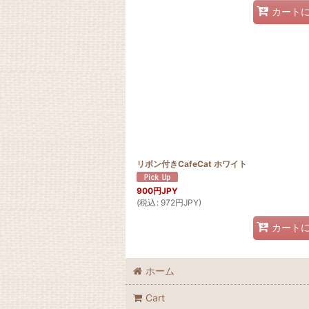
カート
リボン付きCafeCat ホワイト
900
円JPY
(
税込
:
972
円JPY
)
カート
ホーム
Cart