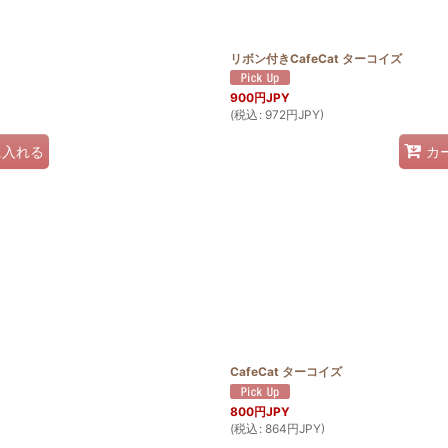
リボン付きCafeCat ターコイズ
900
円JPY
(
税込
:
972
円JPY
)
に入れる
カ
CafeCat ターコイズ
800
円JPY
(
税込
:
864
円JPY
)